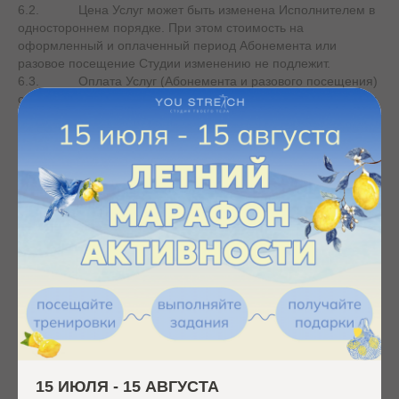
6.2. Цена Услуг может быть изменена Исполнителем в
одностороннем порядке. При этом стоимость на
оформленный и оплаченный период Абонемента или
разовое посещение Студии изменению не подлежит.
6.3. Оплата Услуг (Абонемента и разового посещения)
осуществляется на условиях 100% предварительной оплаты
по реквизитам, указанным на Сайте или в кассе
Исполнителя. Исполнитель вправе предоставить Заказчику
возможность оплаты Услуг по частям на условиях,
определяемых Исполнителем в каждом конкретном случае.
6.4. Оплата Услуг, оказываемых Исполнителем,
производится в безналичном порядке, либо наличными
денежными средствами в кассу Исполнителя.
6.5. В случаях, указанных на Сайте, Заказчик вправе
осуществить оплату Услуг в рассрочку через партнерские
сервисы, перечень которых размещен на Сайте или
предоставлен лично Заказчику при оформлении
Абонемента, включая, но не ограничиваясь:
− Акционерное общество «ТБанк» (ОГРН:
1027739642281, ИНН: 7710140679);
− сервис «Яндекс Сплит» (ОГРН: 1077711000091,
ИНН: 7750004168).
15 ИЮЛЯ - 15 АВГУСТА