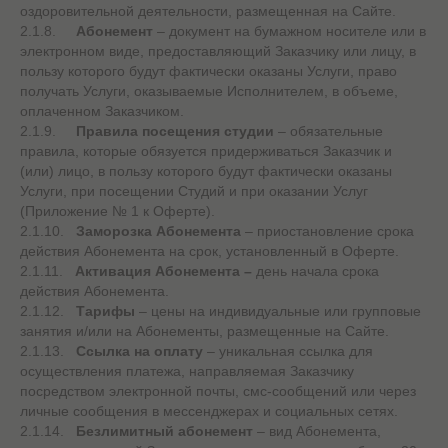
оздоровительной деятельности, размещенная на Сайте.
2.1.8.
Абонемент
– документ на бумажном носителе или в
электронном виде, предоставляющий Заказчику или лицу, в
пользу которого будут фактически оказаны Услуги, право
получать Услуги, оказываемые Исполнителем, в объеме,
оплаченном Заказчиком.
2.1.9.
Правила
посещения студии
– обязательные
правила, которые обязуется придерживаться Заказчик и
(или) лицо, в пользу которого будут фактически оказаны
Услуги, при посещении Студий и при оказании Услуг
(Приложение № 1 к Оферте).
2.1.10.
Заморозка Абонемента
– приостановление срока
действия Абонемента на срок, установленный в Оферте.
2.1.11.
Активация Абонемента –
день начала срока
действия Абонемента.
2.1.12.
Тарифы
– цены на индивидуальные или групповые
занятия и/или на Абонементы, размещенные на Сайте.
2.1.13.
Ссылка на оплату
– уникальная ссылка для
осуществления платежа, направляемая Заказчику
посредством электронной почты, смс-сообщений или через
личные сообщения в мессенджерах и социальных сетях.
2.1.14.
Безлимитный абонемент
– вид Абонемента,