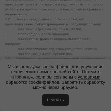
проконсультироваться с врачом и удостовериться, что у них
отсутствуют противопоказания для нагрузок по выбранному
направлению.
2.2. Заказчик уведомлен и согласен с тем, что
противопоказаны любые тренировки в следующих случаях:
− при плохом физическом самочувствии;
− в период до и после операций;
− при тяжелых травмах опорно-двигательного
аппарата;
− при заболеваниях сердечно-сосудистой системы;
− при варикозном расширении вен.
2.3. Исполнитель не несет ответственность за причинение
вреда жизни и здоровью Заказчика и его
Мы используем cookie-файлы для улучшения
несовершеннолетних детей (либо подопечных), если они
технических возможностей сайта. Нажмите
вызваны действиями (бездействием) Заказчика, в том числе
«Принять», если вы согласны с
условиями
игнорированием рекомендаций врачей и инструкторов
обработки cookie-файлов
. Запретить обработку
(тренеров) Исполнителя.
можно через браузер.
2.4. Заказчику и его несовершеннолетним детям (либо
подопечным) запрещено:
− употреблять пищу или жевать жвачку, курить или
ПРИНЯТЬ
разговаривать по телефону (прослушивать звуковые
сообщения) во время занятий;